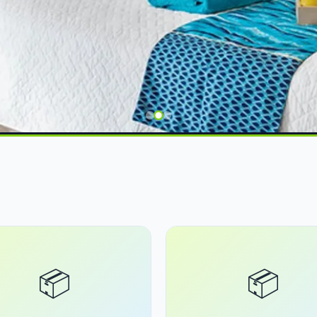
｜符合
867 标準．
选
📦
📦