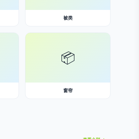
被类
📦
窗帘