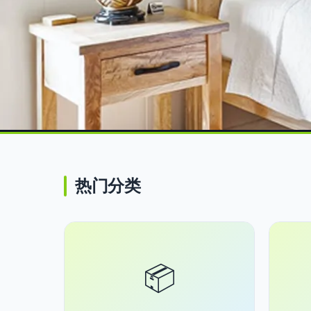
✨ 精選推介
防火窗帘专业供应
热门分类
NFPA-701／BS5
酒店安老院医院首
📦