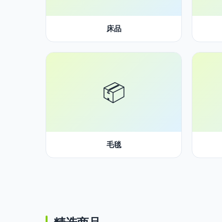
床品
📦
毛毯