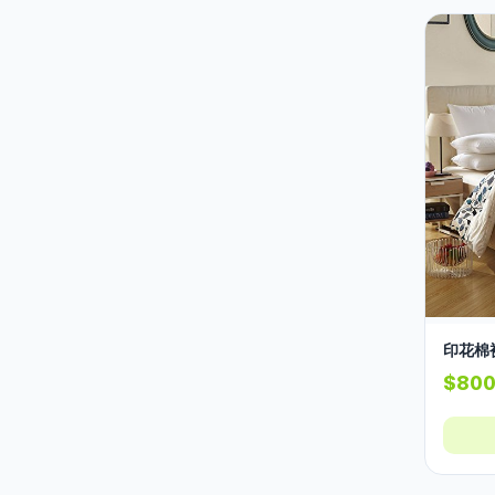
院舍
0
防水產品
0
家品
0
毛巾
8
印花棉
$80