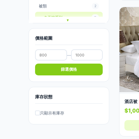
被類
2
冬天被系列
9
夏天被系列
2
價格範圍
毛巾被
3
毛毯系列
0
—
毛毯
2
篩選價格
枕頭
9
床褥
9
庫存狀態
窗簾
83
酒店被
窗簾路軌
6
$1,0
只顯示有庫存
印花窗簾
74
圍床簾
0