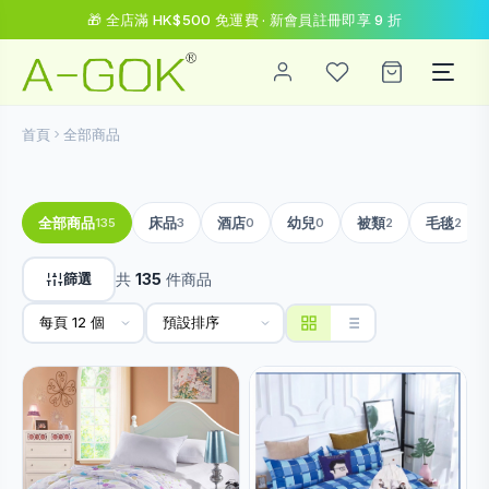
🎁 全店滿 HK$500 免運費 · 新會員註冊即享 9 折
首頁
全部商品
全部商品
床品
酒店
幼兒
被類
毛毯
135
3
0
0
2
2
篩選
共
135
件商品