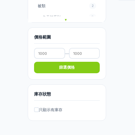
被類
2
冬天被系列
9
夏天被系列
2
價格範圍
毛巾被
3
毛毯系列
0
—
毛毯
2
篩選價格
枕頭
9
床褥
9
庫存狀態
窗簾
83
窗簾路軌
6
只顯示有庫存
印花窗簾
74
圍床簾
0