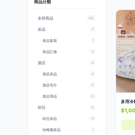
商品分類
全部商品
135
床品
3
床品套裝
1
床品訂做
3
酒店
0
酒店床品
0
酒店毛巾
0
酒店用品
0
多用冷
幼兒
0
$1,0
幼兒床品
0
幼稚園床品
1