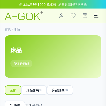
🎁 全店滿 HK$500 免運費 · 新會員註冊即享 9 折
首頁
床品
床品
3 件商品
全部
床品套裝
床品訂做
(1)
(3)
篩選
共
3
件商品