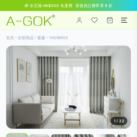
🎁 全店滿 HK$500 免運費 · 新會員註冊即享 9 折
首頁
全部商品
窗簾
YK01BR05
1
/ 22