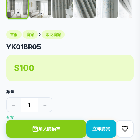
›
窗簾
窗簾
印花窗簾
YK01BR05
$100
數量
−
+
有貨
加入購物車
立即購買