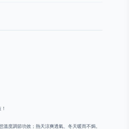
造！
想溫度調節功效；熱天涼爽透氣、冬天暖而不焗。