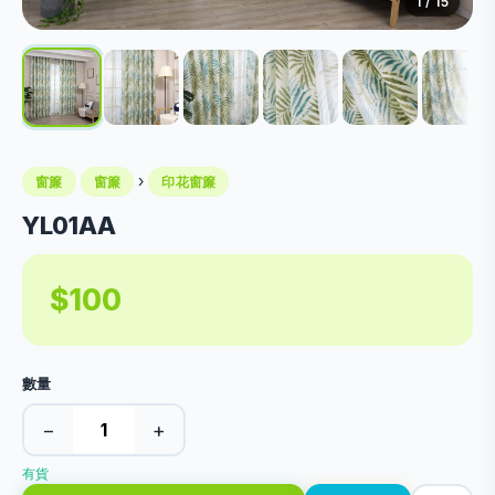
1
/ 15
›
窗簾
窗簾
印花窗簾
YL01AA
$100
數量
−
+
有貨